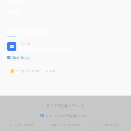
Kemitraan
Kontak
KONTAK REDAKSI
EMAIL
politikus2025@gmail.com
Kirim Email
Response time 24 jam
© 2026 Diksi Politik.
politikus2025@gmail.com
Privacy Policy
|
Terms of Service
|
ISO 27001:2013