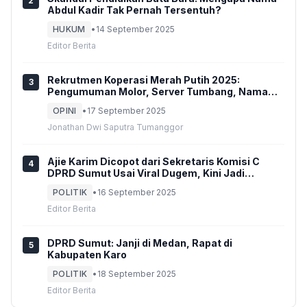
2
Abdul Kadir Tak Pernah Tersentuh?
HUKUM
•
14 September 2025
Editor Berita
Rekrutmen Koperasi Merah Putih 2025:
3
Pengumuman Molor, Server Tumbang, Nama
Ganda, dan Delapan ‘Perempuan’
OPINI
•
17 September 2025
Jonathan Dwi Saputra Tumanggor
Ajie Karim Dicopot dari Sekretaris Komisi C
4
DPRD Sumut Usai Viral Dugem, Kini Jadi
Anggota Biasa di Komisi A
POLITIK
•
16 September 2025
Editor Berita
DPRD Sumut: Janji di Medan, Rapat di
5
Kabupaten Karo
POLITIK
•
18 September 2025
Editor Berita