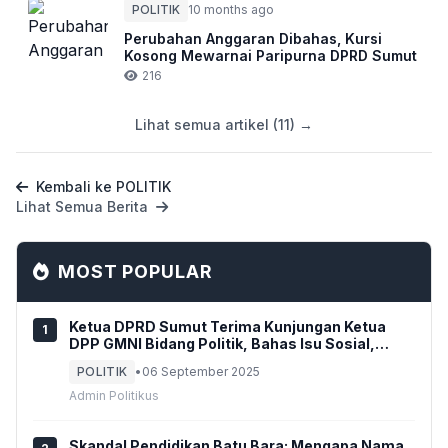
POLITIK
10 months ago
Perubahan Anggaran Dibahas, Kursi
Kosong Mewarnai Paripurna DPRD Sumut
216
Lihat semua artikel (11) →
Kembali ke POLITIK
Lihat Semua Berita
MOST POPULAR
Ketua DPRD Sumut Terima Kunjungan Ketua
1
DPP GMNI Bidang Politik, Bahas Isu Sosial,
Ekonomi, dan Politik Terkini Hingga Sikap Politik
POLITIK
•
06 September 2025
GmnI
Admin Politikus
Skandal Pendidikan Batu Bara: Mengapa Nama