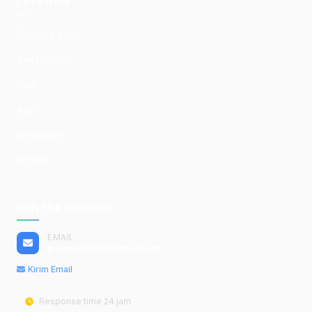
LAYANAN
Tentang Kami
Tim Redaksi
Karir
Iklan
Kemitraan
Kontak
KONTAK REDAKSI
EMAIL
politikus2025@gmail.com
Kirim Email
Response time 24 jam