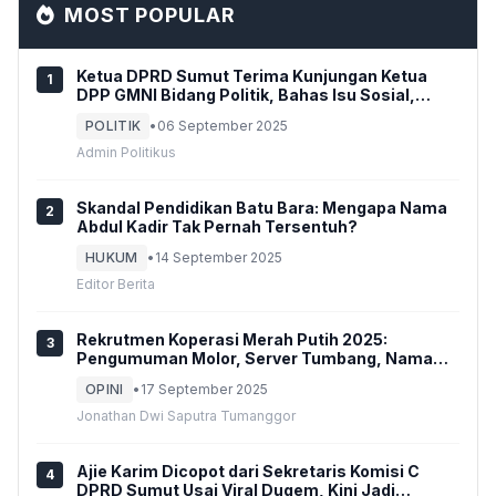
MOST POPULAR
Ketua DPRD Sumut Terima Kunjungan Ketua
1
DPP GMNI Bidang Politik, Bahas Isu Sosial,
Ekonomi, dan Politik Terkini Hingga Sikap Politik
POLITIK
•
06 September 2025
GmnI
Admin Politikus
Skandal Pendidikan Batu Bara: Mengapa Nama
2
Abdul Kadir Tak Pernah Tersentuh?
HUKUM
•
14 September 2025
Editor Berita
Rekrutmen Koperasi Merah Putih 2025:
3
Pengumuman Molor, Server Tumbang, Nama
Ganda, dan Delapan ‘Perempuan’
OPINI
•
17 September 2025
Jonathan Dwi Saputra Tumanggor
Ajie Karim Dicopot dari Sekretaris Komisi C
4
DPRD Sumut Usai Viral Dugem, Kini Jadi