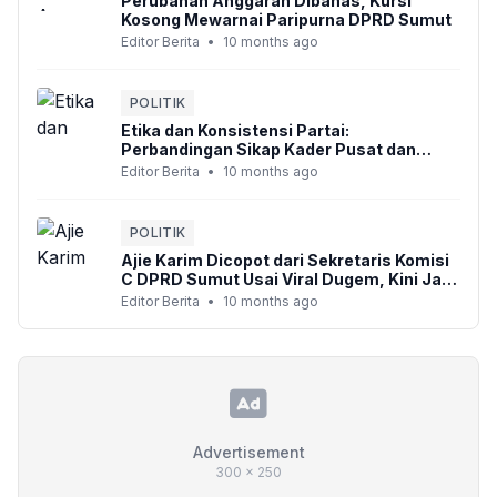
Perubahan Anggaran Dibahas, Kursi
Kosong Mewarnai Paripurna DPRD Sumut
Editor Berita
•
10 months ago
POLITIK
Etika dan Konsistensi Partai:
Perbandingan Sikap Kader Pusat dan
Daerah di Gerindra
Editor Berita
•
10 months ago
POLITIK
Ajie Karim Dicopot dari Sekretaris Komisi
C DPRD Sumut Usai Viral Dugem, Kini Jadi
Anggota Biasa di Komisi A
Editor Berita
•
10 months ago
Advertisement
300 x 250