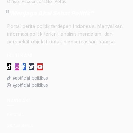
Official Account of Diksi Politik
"
"Menjaga Akal Sehat Politik"
Portal berita politik terdepan Indonesia. Menyajikan
informasi politik terkini, analisis mendalam, dan
perspektif objektif untuk mencerdaskan bangsa.
IKUTI KAMI
@official_politikus
@official_politikus
NAVIGASI
Beranda
Semua Berita