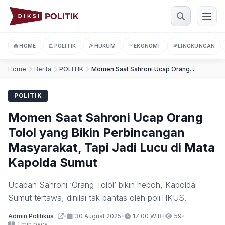
Memuat halaman...
HOME
POLITIK
HUKUM
EKONOMI
LINGKUNGAN
Home
Berita
POLITIK
Momen Saat Sahroni Ucap Orang...
POLITIK
Momen Saat Sahroni Ucap Orang
Tolol yang Bikin Perbincangan
Masyarakat, Tapi Jadi Lucu di Mata
Kapolda Sumut
Ucapan Sahroni ‘Orang Tolol’ bikin heboh, Kapolda
Sumut tertawa, dinilai tak pantas oleh poliTIKUS.
Admin Politikus
•
30 August 2025
•
17:00 WIB
•
59
•
1 min baca